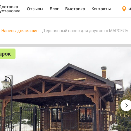
Доставка
Отзывы
Блог
Выставка
Контакты
И
 установка
Навесы для машин
Деревянный навес для двух авто МАРСЕЛЬ
арок