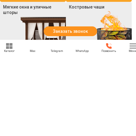
Мягкие окна и уличные
Костровые чаши
шторы
Заказать звонок
Каталог
Max
Telegram
WhatsApp
Позвонить
Мен
Смотреть все товары
Смотреть все товары
+7 (969) 777-85-85
rbesedka@gmail.com
Написать директору