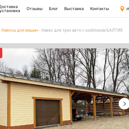
Доставка
Отзывы
Блог
Выставка
Контакты
И
 установка
Навесы для машин
Навес для трех авто с хозблоком БАЛТИЯ