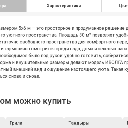
ара
Характеристики
Цве
змером 5x6 м — это просторное и продуманное решение дл
го уютного пространства. Площадь 30 м² позволяет удобн
остаточно свободного пространства для комфортного пер
 и гармонично смотрится среди сада, дома и зеленых нас
 необходимое было под рукой: удобно готовить, собиратьс
форма и внушительные размеры делают модель ИВОЛГА пр
тный внешний вид и ощущение настоящего уюта. Такая ку
ься снова и снова.
ром можно купить
Грили
Тандыры