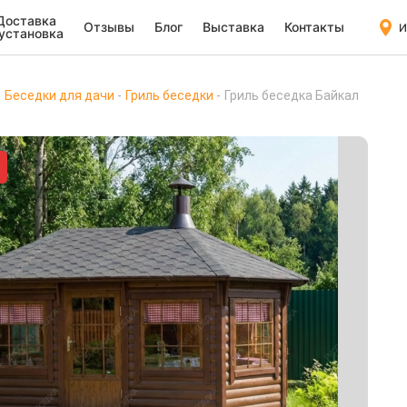
Доставка
Отзывы
Блог
Выставка
Контакты
И
 установка
Беседки для дачи
Гриль беседки
Гриль беседка Байкал